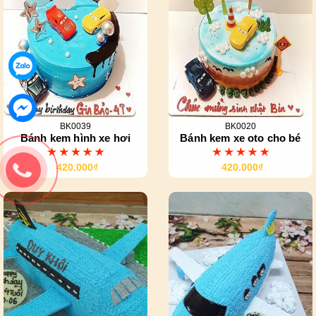
BK0039
BK0020
Bánh kem hình xe hơi
Bánh kem xe oto cho bé
420.000₫
420.000₫