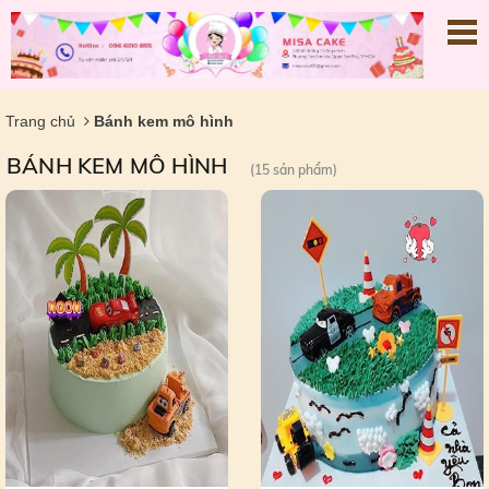
Trang chủ
Bánh kem mô hình
BÁNH KEM MÔ HÌNH
(15 sản phẩm)