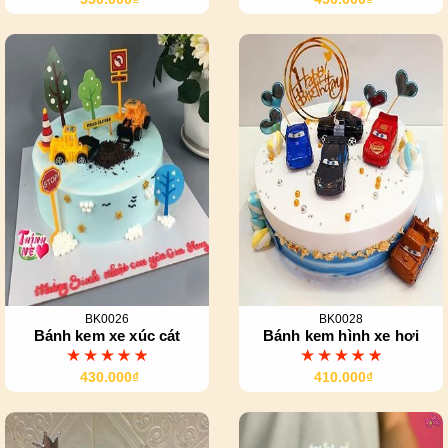
BK0026
BK0028
Bánh kem xe xúc cát
Bánh kem hình xe hơi
430.000₫
410.000₫