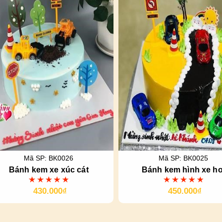
Mã SP: BK0026
Mã SP: BK0025
Bánh kem xe xúc cát
Bánh kem hình xe hơ
430.000₫
450.000₫