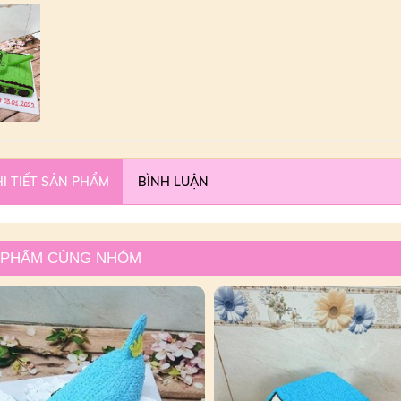
I TIẾT SẢN PHẨM
BÌNH LUẬN
 PHẨM CÙNG NHÓM