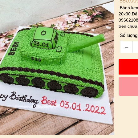
550.00
.Bánh kem
20x30.Để 
096621085
trên chưa
Số lượng
–