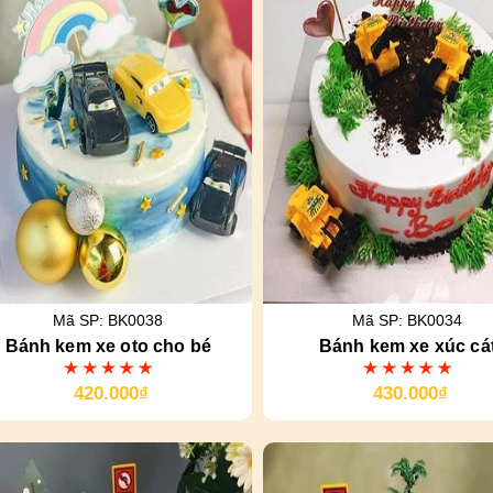
Mã SP: BK0038
Mã SP: BK0034
Bánh kem xe oto cho bé
Bánh kem xe xúc cá
420.000₫
430.000₫