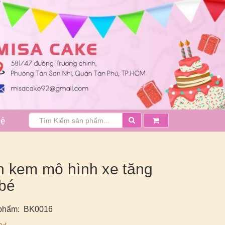
hệ
 kem mô hình xe tăng
bé
 phẩm: BK0016