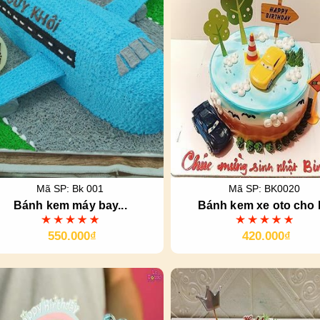
Mã SP: Bk 001
Mã SP: BK0020
Bánh kem máy bay...
Bánh kem xe oto cho 
550.000₫
420.000₫