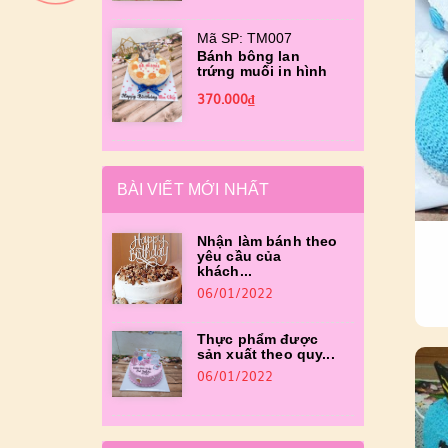
Mã SP: TM007
Bánh bông lan
trứng muối in hình
370.000₫
BÀI VIẾT MỚI NHẤT
Nhận làm bánh theo
yêu cầu của
khách...
06/01/2022
Thực phẩm được
sản xuất theo quy...
06/01/2022