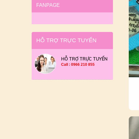
FANPAGE
HỖ TRỢ TRỰC TUYẾN
HỖ TRỢ TRỰC TUYẾN
Call : 0966 210 855