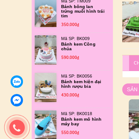
Mã SP: TM009
Bánh bông lan
trứng muối hình trái
tim
350.000₫
Mã SP: BK009
Bánh kem Công
chúa
590.000₫
CH
Mã SP: BK0056
Bánh kem hiện đại
hình rượu bia
SẢN
430.000₫
Mã SP: BK0018
Bánh kem mô hình
máy bay
550.000₫