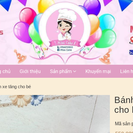
g chủ
Giới thiệu
Sản phẩm
Khuyến mại
Liên 
 xe tăng cho bé
Bánh
cho 
Mã sản