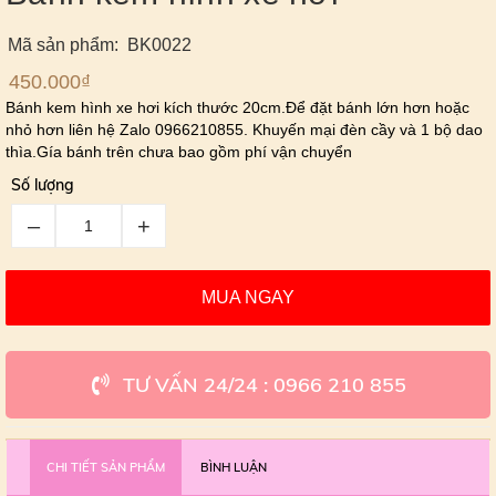
Mã sản phẩm: BK0022
450.000
₫
Bánh kem hình xe hơi kích thước 20cm.Để đặt bánh lớn hơn hoặc
nhỏ hơn liên hệ Zalo 0966210855. Khuyến mại đèn cầy và 1 bộ dao
thìa.Gía bánh trên chưa bao gồm phí vận chuyển
Số lượng
–
+
MUA NGAY
TƯ VẤN 24/24 : 0966 210 855
CHI TIẾT SẢN PHẨM
BÌNH LUẬN